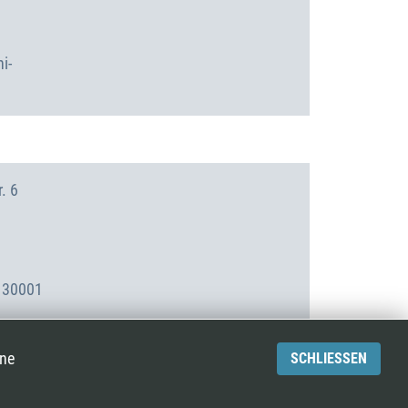
i-
. 6
130001
.de
ene
SCHLIESSEN