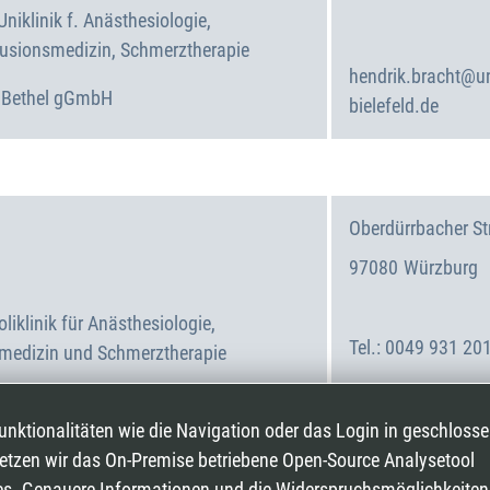
Deutschland
 Uniklinik f. Anästhesiologie,
nsfusionsmedizin, Schmerztherapie
hendrik.bracht@un
m Bethel gGmbH
bielefeld.de
Oberdürrbacher Str
97080
Würzburg
Deutschland
oliklinik für Anästhesiologie,
0049 931 20
lmedizin und Schmerztherapie
ürzburg
meybohm_p@ukw
nktionalitäten wie die Navigation oder das Login in geschloss
setzen wir das On-Premise betriebene Open-Source Analysetool
es. Genauere Informationen und die Widerspruchsmöglichkeiten