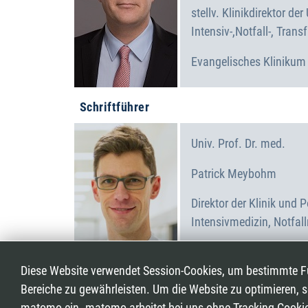
stellv. Klinikdirektor der
Intensiv-,Notfall-, Tra
Evangelisches Kliniku
Schriftführer
Univ. Prof. Dr. med.
Patrick
Meybohm
Direktor der Klinik und P
Intensivmedizin, Notfal
Universitätsklinikum W
Diese Website verwendet Session-Cookies, um bestimmte Fu
Bereiche zu gewährleisten. Um die Website zu optimieren, 
matomo ein. matomo arbeitet bei uns ohne Tracking-Cooki