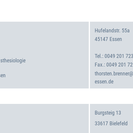
Hufelandstr. 55a
45147
Essen
Deutschland
0049 201 72
ästhesiologie
0049 201 7
thorsten.brenner@
sen
essen.de
Burgsteig 13
33617
Bielefeld