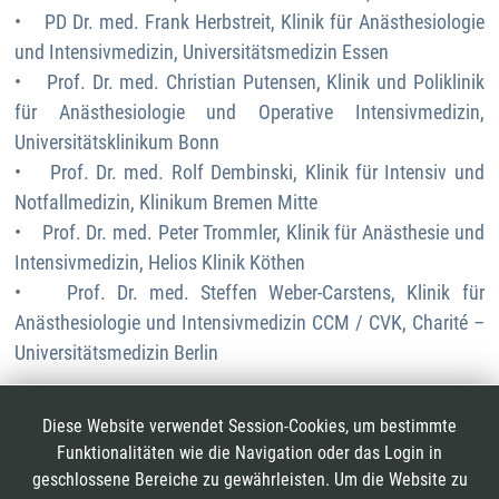
• PD Dr. med. Frank Herbstreit, Klinik für Anästhesiologie
und Intensivmedizin, Universitätsmedizin Essen
• Prof. Dr. med. Christian Putensen, Klinik und Poliklinik
für Anästhesiologie und Operative Intensivmedizin,
Universitätsklinikum Bonn
• Prof. Dr. med. Rolf Dembinski, Klinik für Intensiv und
Notfallmedizin, Klinikum Bremen Mitte
• Prof. Dr. med. Peter Trommler, Klinik für Anästhesie und
Intensivmedizin, Helios Klinik Köthen
• Prof. Dr. med. Steffen Weber-Carstens, Klinik für
Anästhesiologie und Intensivmedizin CCM / CVK, Charité –
Universitätsmedizin Berlin
Sprecher Wissenschaftlicher Arbeitskreis
Intensivmedizin (WAKI)
Diese Website verwendet Session-Cookies, um bestimmte
Prof. Dr. med. Thorsten Brenner, Klinik für Anästhesiologie
Funktionalitäten wie die Navigation oder das Login in
geschlossene Bereiche zu gewährleisten. Um die Website zu
und Intensivmedizin, Universitätsmedizin Essen